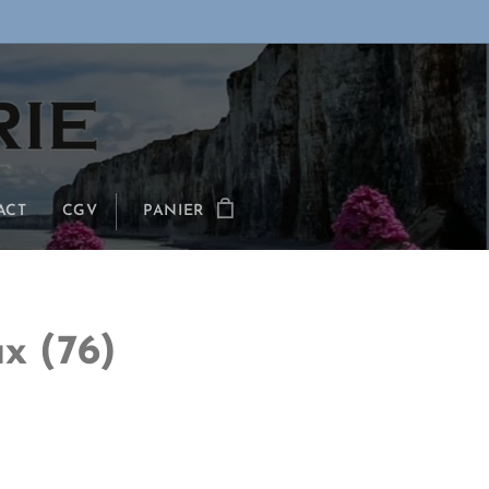
ACT
CGV
PANIER
ux
(76)