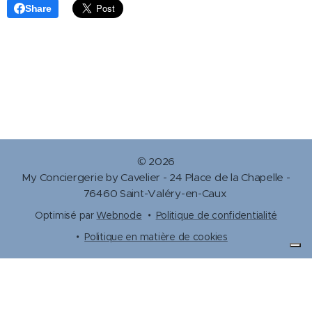
Share
© 2026
My Conciergerie by Cavelier - 24 Place de la Chapelle -
76460 Saint-Valéry-en-Caux
Optimisé par
Webnode
Politique de confidentialité
Politique en matière de cookies
Vos choix en matière de confidentialité
Notification lors de la collecte