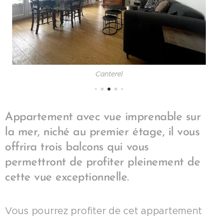
Canterel
Appartement avec vue imprenable sur
la mer, niché au premier étage, il vous
offrira trois balcons qui vous
permettront de profiter pleinement de
cette vue exceptionnelle.
Vous pourrez profiter de cet appartement